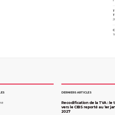
2
T
T
2
C
1
LES
DERNIERS ARTICLES
Recodification de la TVA : le 
été
vers le CIBS reporté au 1er ja
2027