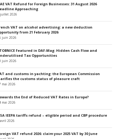
AE VAT Refund for Foreign Businesses: 31 August 2026
eadline Approaching
 juillet 2026
rench VAT on alcohol advertising: a new deduction
pportunity from 21 February 2026
5 juin 2026
TOBNICE Featured in DAF-Mag: Hidden Cash Flow and
nderutilised Tax Opportunities
0 juin 2026
AT and customs in yachting: the European Commission
larifies the customs status of pleasure craft
7 mai 2026
owards the End of Reduced VAT Rates in Europe?
4 mai 2026
SA IEEPA tariffs refund – eligible period and CBP procedure
 avril 2026
oreign VAT refund 2026: claim your 2025 VAT by 30 June