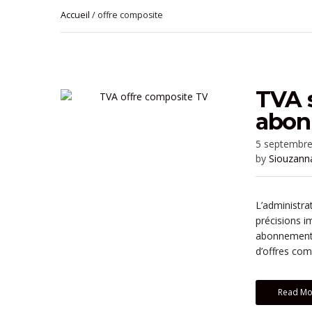
Accueil
/ offre composite
TVA s
abon
5 septembr
by
Siouzann
L’administra
précisions i
abonnements
d’offres com
Read Mo