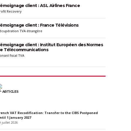
émoignage client : ASL Airlines France
rofit Recovery
émoignage client : France Télévisions
écupération TVA étrangère
émoignage client : Institut Européen des Normes
e Télécommunications
onseil fiscal TVA
ARTICLES
rench VAT Recodification: Transfer to the CIBS Postponed
ntil 1 January 2027
9 juillet 2026