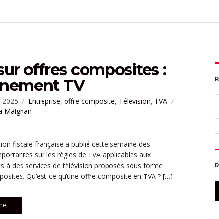
ur offres composites :
R
nement TV
S
e 2025
Entreprise
,
offre composite
,
Télévision
,
TVA
f
a Maignan
tion fiscale française a publié cette semaine des
mportantes sur les règles de TVA applicables aux
 à des services de télévision proposés sous forme
R
posites. Qu’est-ce qu’une offre composite en TVA ? […]
re